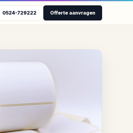
0524-729222
Offerte aanvragen