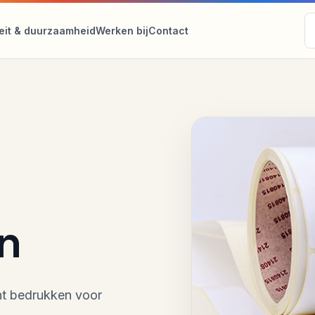
teit & duurzaamheid
Werken bij
Contact
n
unt bedrukken voor